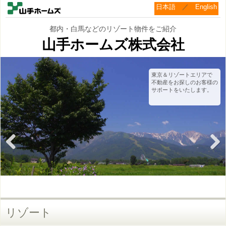
日本語
／
English
都内・白馬などのリゾート物件をご紹介
山手ホームズ株式会社
東京＆リゾートエリアで
不動産をお探しのお客様の
サポートをいたします。
Previous
Next
リゾート